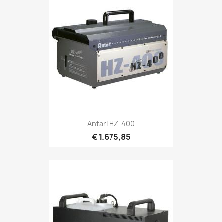
Snel bekijken

Antari HZ-400
€ 1.675,85