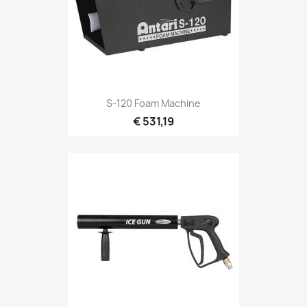
Snel bekijken

S-120 Foam Machine
€ 531,19