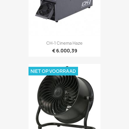
Snel bekijken

CH-1 Cinema Haze
€ 6.000,39
NIET OP VOORRAAD