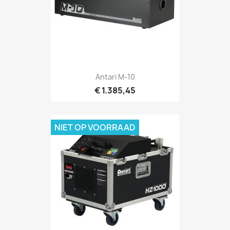
Snel bekijken

Antari M-10
€ 1.385,45
NIET OP VOORRAAD