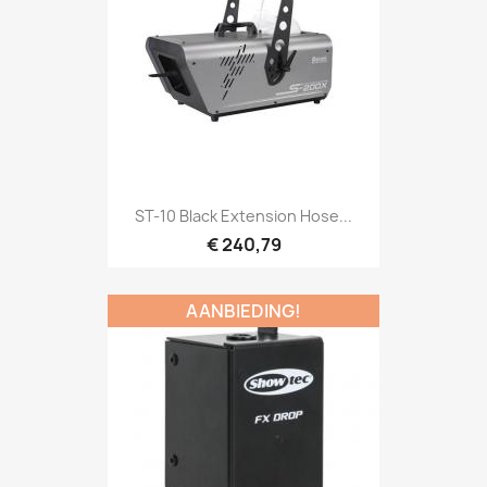
Snel bekijken

ST-10 Black Extension Hose...
€ 240,79
AANBIEDING!