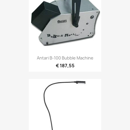
Snel bekijken

Antari B-100 Bubble Machine
€ 187,55