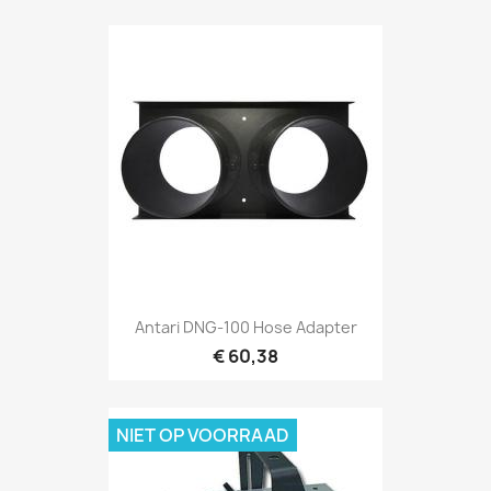
Snel bekijken

Antari DNG-100 Hose Adapter
€ 60,38
NIET OP VOORRAAD