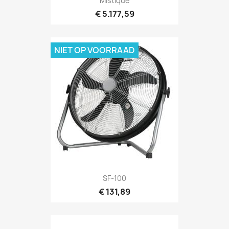
Mistique
€ 5.177,59
NIET OP VOORRAAD
Snel bekijken

SF-100
€ 131,89