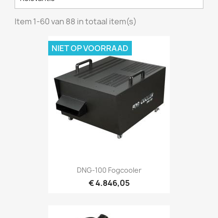
Item 1-60 van 88 in totaal item(s)
NIET OP VOORRAAD
Snel bekijken

DNG-100 Fogcooler
€ 4.846,05