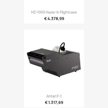
Snel bekijken

HZ-1000 Hazer In Flightcase
€ 4.378,99
Snel bekijken

Antari F-1
€ 1.317,69