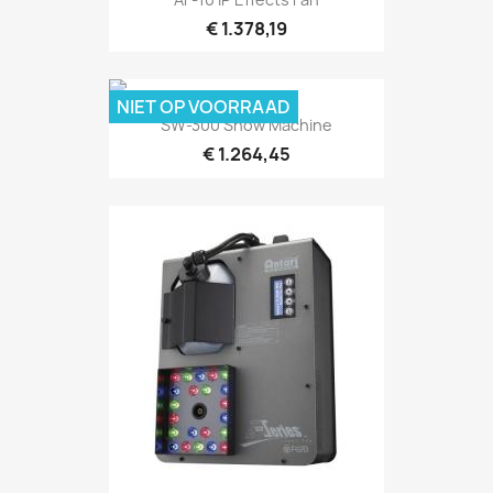
€ 1.378,19
NIET OP VOORRAAD
Snel bekijken

SW-300 Snow Machine
€ 1.264,45