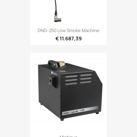
Snel bekijken

DNG-250 Low Smoke Machine
€ 11.687,39
Snel bekijken
