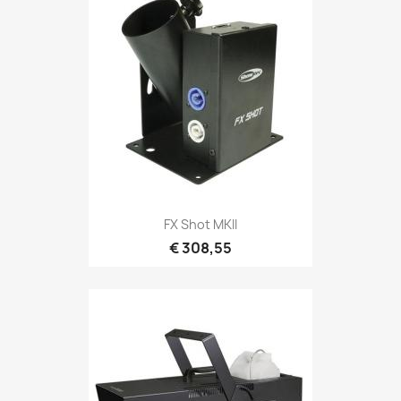
Snel bekijken

FX Shot MKII
€ 308,55