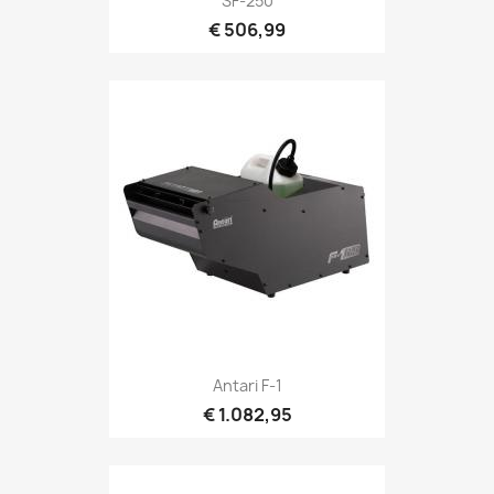
SF-250
€ 506,99
Snel bekijken

Antari F-1
€ 1.082,95