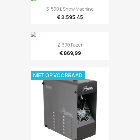
Snel bekijken

S-500 L Snow Machine
€ 2.595,45
Snel bekijken

Z-390 Fazer
€ 869,99
NIET OP VOORRAAD