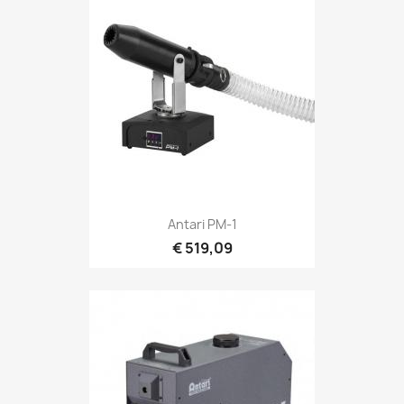
Snel bekijken

Antari PM-1
€ 519,09