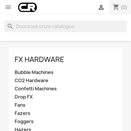
shopping_cart


(0)
search
FX HARDWARE
Bubble Machines
CO2 Hardware
Confetti Machines
Drop FX
Fans
Fazers
Foggers
Hazers