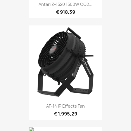
Snel bekijken

Antari Z-1520 1500W CO2...
€ 918,39
Snel bekijken

AF-14 IP Effects Fan
€ 1.995,29