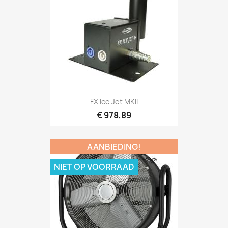
Snel bekijken

FX Ice Jet MKII
€ 978,89
AANBIEDING!
NIET OP VOORRAAD