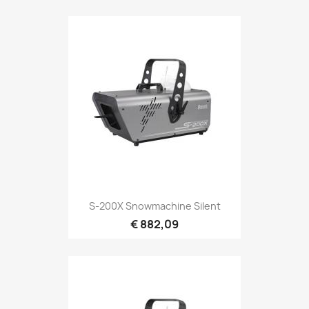
Snel bekijken

S-200X Snowmachine Silent
€ 882,09