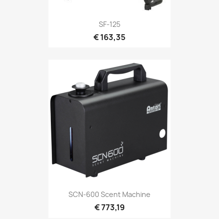
Snel bekijken

SF-125
€ 163,35
Snel bekijken

SCN-600 Scent Machine
€ 773,19