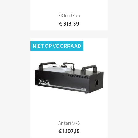
Snel bekijken

FX Ice Gun
€ 313,39
NIET OP VOORRAAD
Snel bekijken

Antari M-5
€ 1.107,15