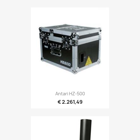
Snel bekijken

Antari HZ-500
€ 2.261,49