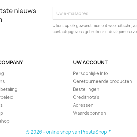
tste nieuws
n
U kunt op elk gewenst moment weer uitschrijven
contactgegevens gebruiken uit de algemene v
COMPANY
UW ACCOUNT
ng
Persoonlijke Info
ons
Geretourneerde producten
 betaling
Bestellingen
beleid
Creditnota's
ns
Adressen
ap
Waardebonnen
lshop
© 2026 - online shop van PrestaShop™