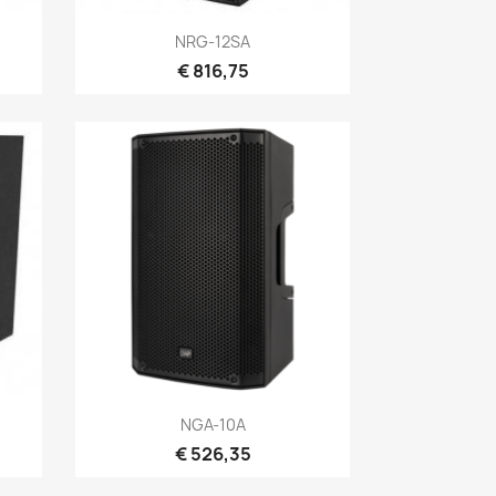
Snel bekijken

NRG-12SA
€ 816,75
Snel bekijken

NGA-10A
€ 526,35