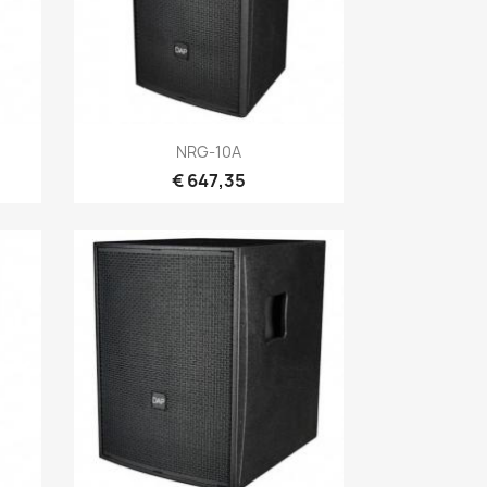
Snel bekijken

NRG-10A
€ 647,35