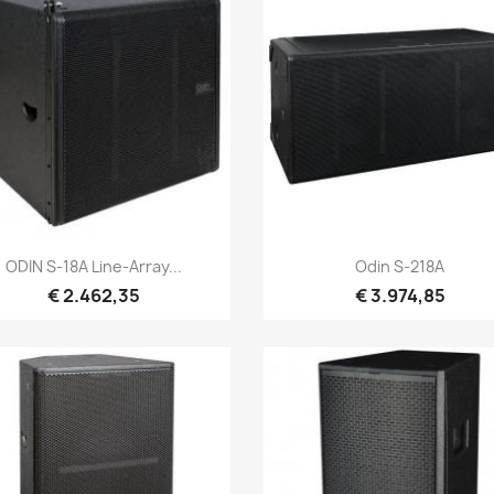
Snel bekijken
Snel bekijken


ODIN S-18A Line-Array...
Odin S-218A
€ 2.462,35
€ 3.974,85