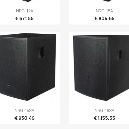
Snel bekijken
Snel bekijken


NRG-12A
NRG-15A
€ 671,55
€ 804,65
Snel bekijken
Snel bekijken


NRG-15SA
NRG-18SA
€ 930,49
€ 1.155,55