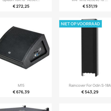
€ 272,25
€ 531,19
NIET OP VOORRAAD
Snel bekijken
Snel bekijken


M15
Raincover For Odin S-18A
€ 676,39
€ 543,29