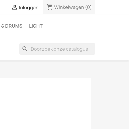
shopping_cart

Winkelwagen
(0)
Inloggen
 & DRUMS
LIGHT
search