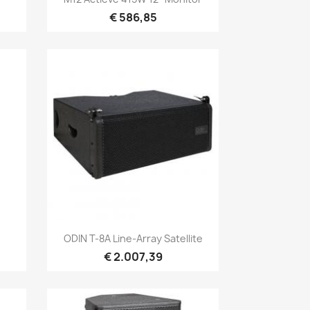
€ 586,85
Snel bekijken

ODIN T-8A Line-Array Satellite
€ 2.007,39