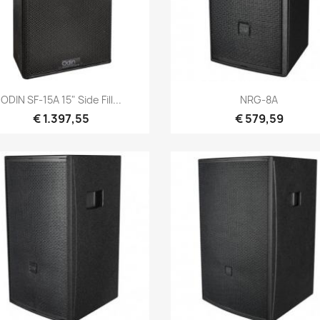
Snel bekijken
Snel bekijken


ODIN SF-15A 15" Side Fill...
NRG-8A
€ 1.397,55
€ 579,59