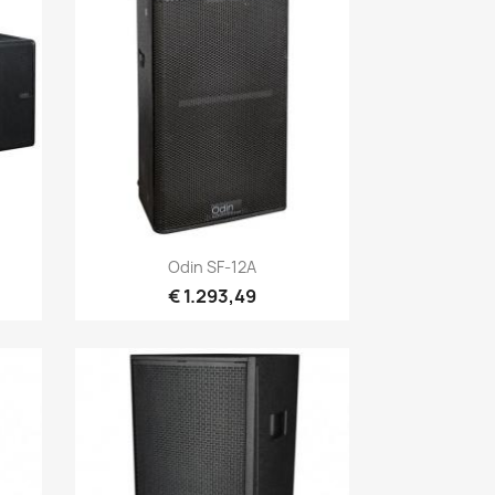
Snel bekijken

Odin SF-12A
€ 1.293,49