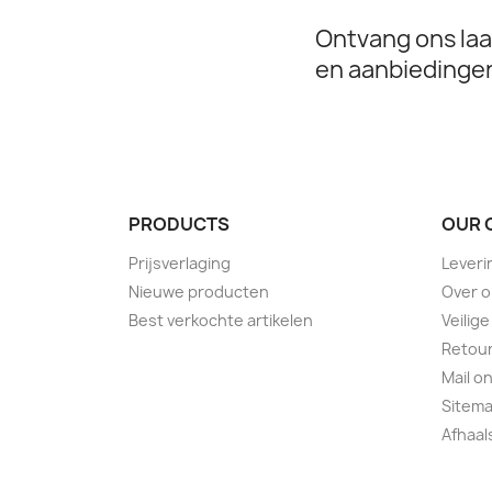
Ontvang ons laa
en aanbiedinge
PRODUCTS
OUR 
Prijsverlaging
Leveri
Nieuwe producten
Over 
Best verkochte artikelen
Veilige
Retour
Mail o
Sitem
Afhaa