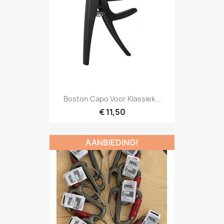
Snel bekijken

Boston Capo Voor Klassiek...
€ 11,50
AANBIEDING!