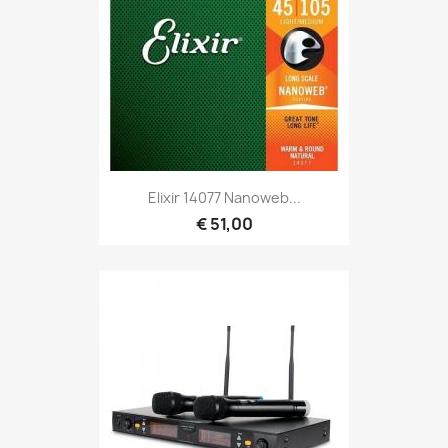
Snel bekijken

Elixir 14077 Nanoweb...
€ 51,00