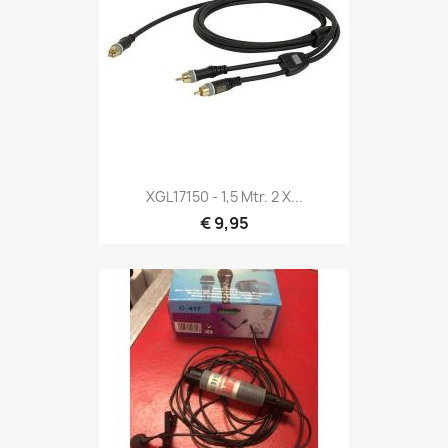
Snel bekijken

XGL17150 - 1,5 Mtr. 2 X...
€ 9,95