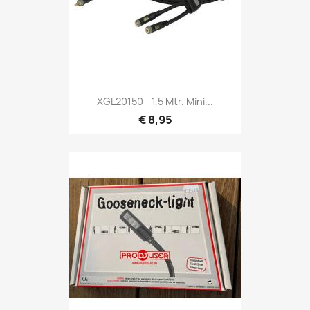
Snel bekijken

XGL20150 - 1,5 Mtr. Mini...
€ 8,95