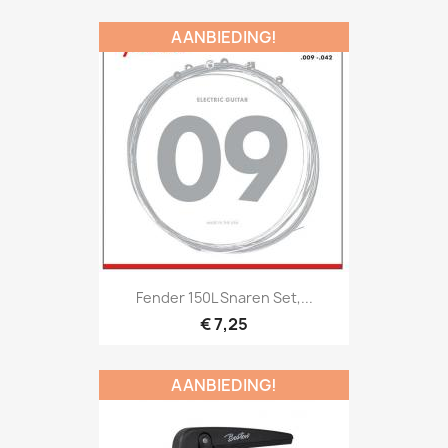
AANBIEDING!
Snel bekijken

Fender 150L Snaren Set,...
€ 7,25
AANBIEDING!