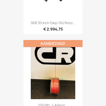
Snel bekijken

SKB 30 Inch Diep 10U Roto...
€ 2.994,75
AANBIEDING!
Snel bekijken

100 Mtr. 1-Aderig...