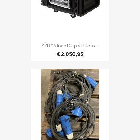
Snel bekijken

SKB 24 Inch Diep 4U Roto...
€ 2.050,95