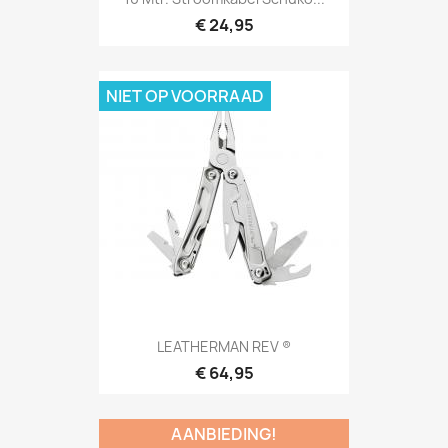
€ 24,95
NIET OP VOORRAAD
Snel bekijken

LEATHERMAN REV ®
€ 64,95
AANBIEDING!