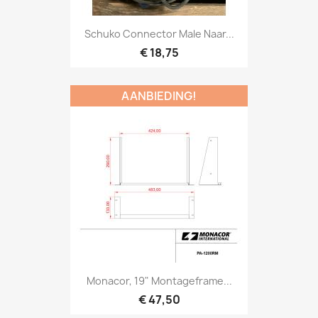
Snel bekijken

Schuko Connector Male Naar...
€ 18,75
AANBIEDING!
Snel bekijken

Monacor, 19" Montageframe...
€ 47,50