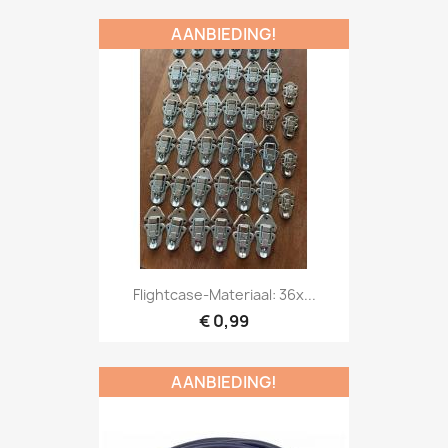
AANBIEDING!
Snel bekijken

Flightcase-Materiaal: 36x...
€ 0,99
AANBIEDING!