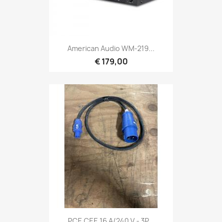
Snel bekijken

American Audio WM-219...
€ 179,00
Snel bekijken

PCE CEE 16 A/240 V - 3P...