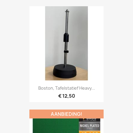
Snel bekijken

Boston, Tafelstatief Heavy...
€ 12,50
AANBIEDING!