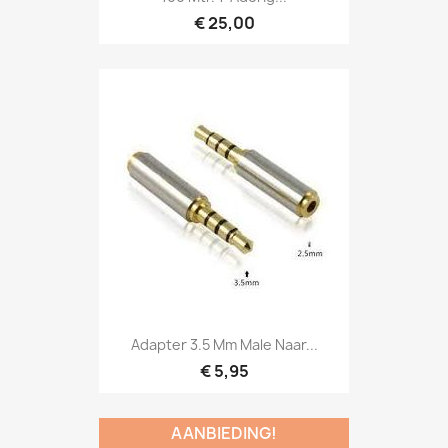
€ 25,00
Snel bekijken

Adapter 3.5 Mm Male Naar...
€ 5,95
AANBIEDING!