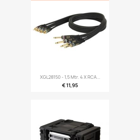
Snel bekijken

XGL28150 - 1,5 Mtr. 4 X RCA...
€ 11,95