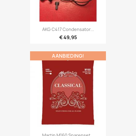
Snel bekijken

AKG C417 Condensator...
€ 49,95
AANBIEDING!
Snel bekijken

Martin M160 Snarenset...