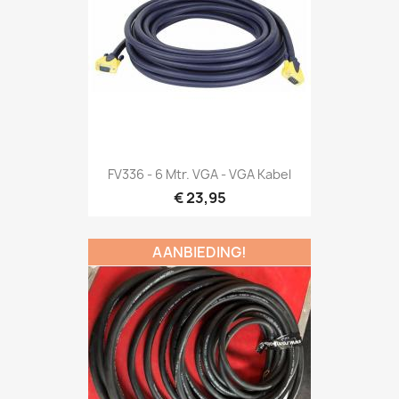
Snel bekijken

FV336 - 6 Mtr. VGA - VGA Kabel
€ 23,95
AANBIEDING!