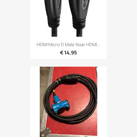
Snel bekijken

HDMI Micro D Male Naar HDMI...
€ 14,95