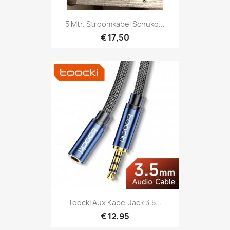
Snel bekijken

5 Mtr. Stroomkabel Schuko...
€ 17,50
Snel bekijken

Toocki Aux Kabel Jack 3.5...
€ 12,95