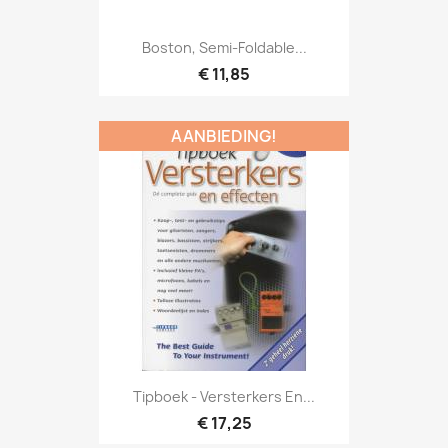
Snel bekijken

Boston, Semi-Foldable...
€ 11,85
AANBIEDING!
Snel bekijken

Tipboek - Versterkers En...
€ 17,25