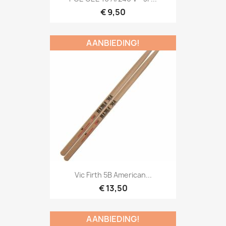
€ 9,50
AANBIEDING!
Snel bekijken

Vic Firth 5B American...
€ 13,50
AANBIEDING!