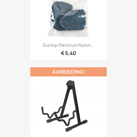
Snel bekijken

Dunlop Plectrum Nylon...
€ 5,40
AANBIEDING!