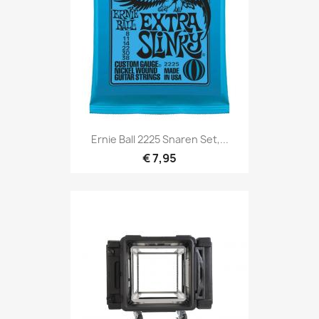
Snel bekijken

Ernie Ball 2225 Snaren Set,...
€ 7,95