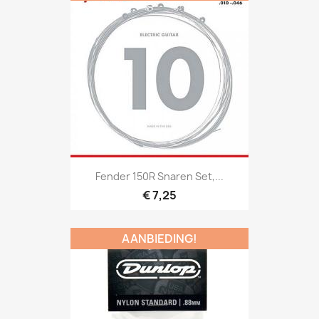
Snel bekijken

Fender 150R Snaren Set,...
€ 7,25
AANBIEDING!