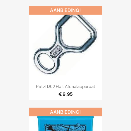
AANBIEDING!
Snel bekijken

Petzl D02 Huit Afdaalapparaat
€ 9,95
AANBIEDING!