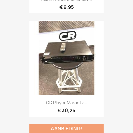
€ 9,95
Snel bekijken

CD Player Marantz...
€ 30,25
AANBIEDING!