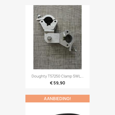
Snel bekijken

Doughty T57250 Clamp SWL...
€ 59,90
AANBIEDING!