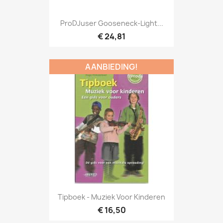
Snel bekijken

ProDJuser Gooseneck-Light...
€ 24,81
AANBIEDING!
Snel bekijken

Tipboek - Muziek Voor Kinderen
€ 16,50