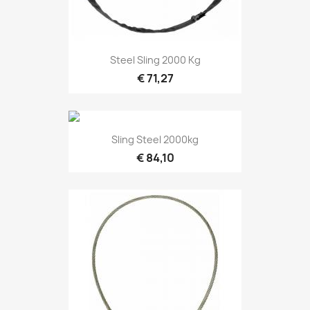
Snel bekijken

Steel Sling 2000 Kg
€ 71,27
Snel bekijken

Sling Steel 2000kg
€ 84,10