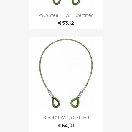
Snel bekijken

PVC/Steel 1T WLL, Certified
€ 53,12
Snel bekijken

Steel 2T WLL, Certified
€ 64,01