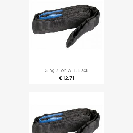
Snel bekijken

Sling 2 Ton WLL. Black
€ 12,71