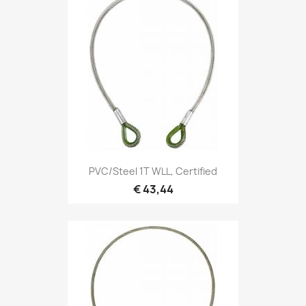
Snel bekijken

PVC/Steel 1T WLL, Certified
€ 43,44