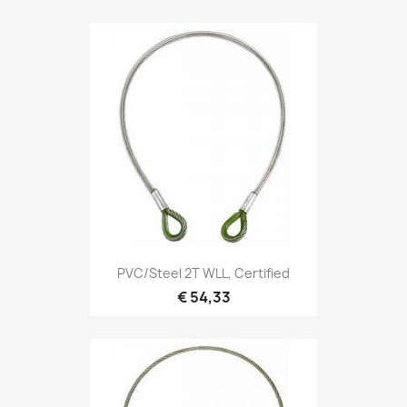
Snel bekijken

PVC/Steel 2T WLL, Certified
€ 54,33