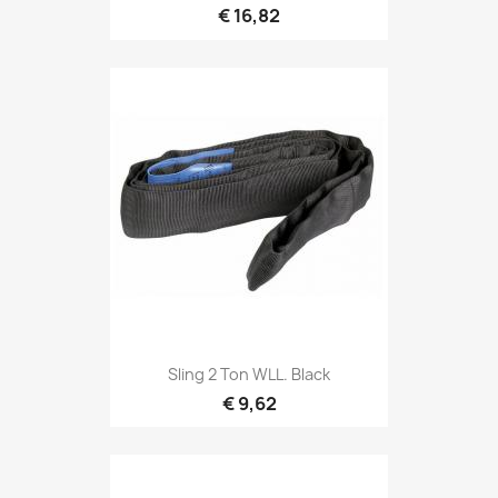
€ 16,82
Snel bekijken

Sling 2 Ton WLL. Black
€ 9,62