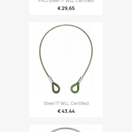
PVC/Steel 1T WLL, Certified
€ 29,65
Snel bekijken

Steel 1T WLL, Certified
€ 43,44