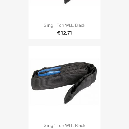
Snel bekijken

Sling 1 Ton WLL. Black
€ 12,71
Snel bekijken

Sling 1 Ton WLL. Black