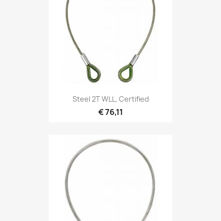
Snel bekijken

Steel 2T WLL, Certified
€ 76,11