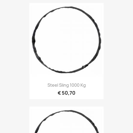
Snel bekijken

Steel Sling 1000 Kg
€ 50,70