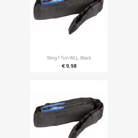
Snel bekijken

Sling 1 Ton WLL. Black
€ 9,98