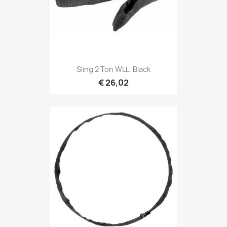
Snel bekijken

Sling 2 Ton WLL. Black
€ 26,02