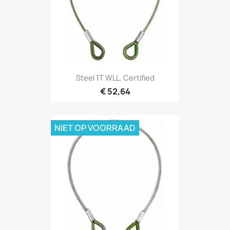
Snel bekijken

Steel 1T WLL, Certified
€ 52,64
NIET OP VOORRAAD