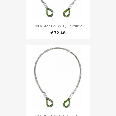
Snel bekijken

PVC/Steel 2T WLL, Certified
€ 72,48
Snel bekijken
