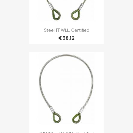
Snel bekijken

Steel 1T WLL, Certified
€ 38,12
Snel bekijken
