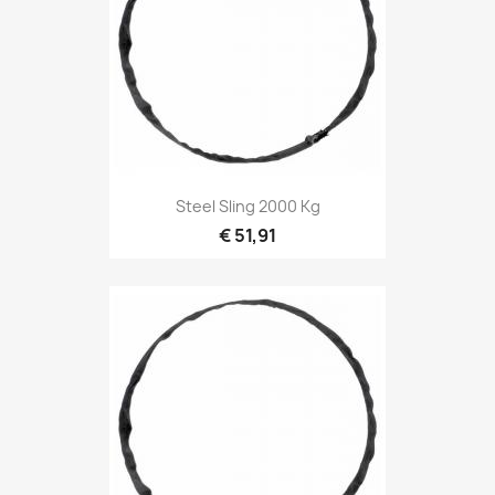
Snel bekijken

Steel Sling 2000 Kg
€ 51,91