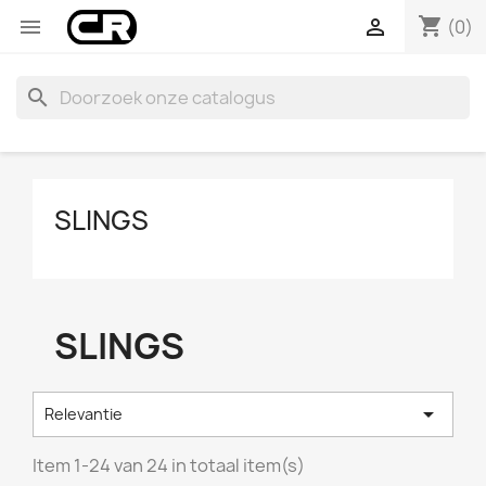
shopping_cart


(0)
search
SLINGS
SLINGS

Relevantie
Item 1-24 van 24 in totaal item(s)