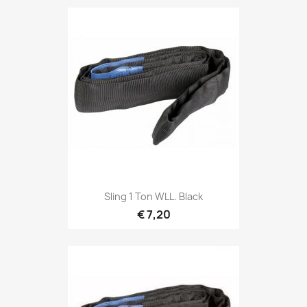
Snel bekijken

Sling 1 Ton WLL. Black
€ 7,20