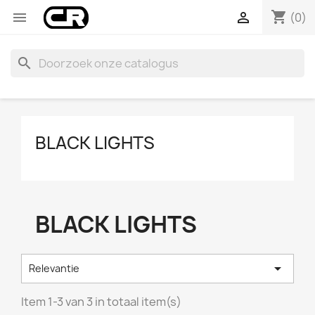
shopping_cart


(0)
search
BLACK LIGHTS
BLACK LIGHTS

Relevantie
Item 1-3 van 3 in totaal item(s)