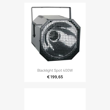
Snel bekijken

Blacklight Spot 400W
€ 199,65