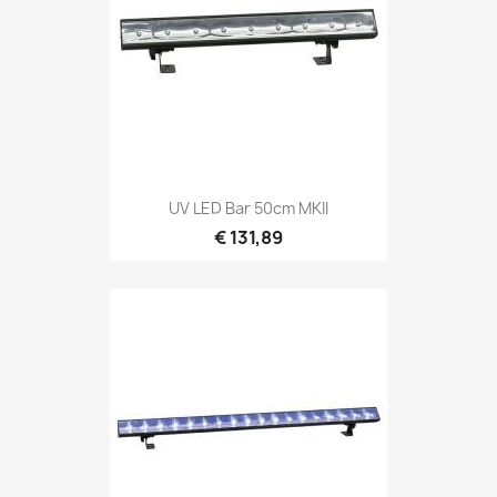
Snel bekijken

UV LED Bar 50cm MKII
€ 131,89