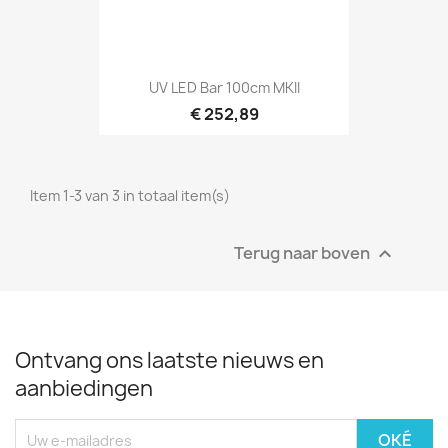
Snel bekijken

UV LED Bar 100cm MKII
€ 252,89
Item 1-3 van 3 in totaal item(s)
Terug naar boven

Ontvang ons laatste nieuws en
aanbiedingen