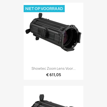
NIET OP VOORRAAD
Snel bekijken

Showtec Zoom Lens Voor...
€ 611,05