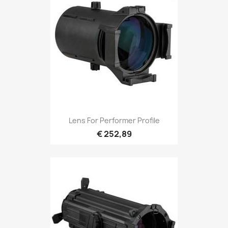
Snel bekijken

Lens For Performer Profile
€ 252,89