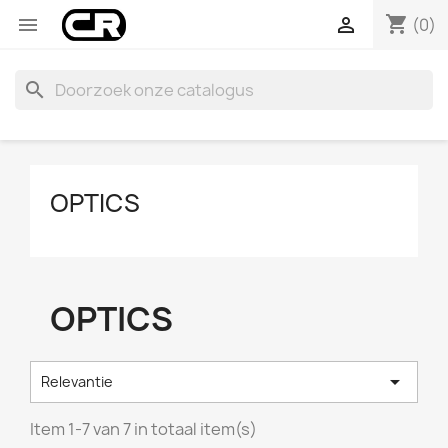
shopping_cart


(0)
search
OPTICS
OPTICS

Relevantie
Item 1-7 van 7 in totaal item(s)