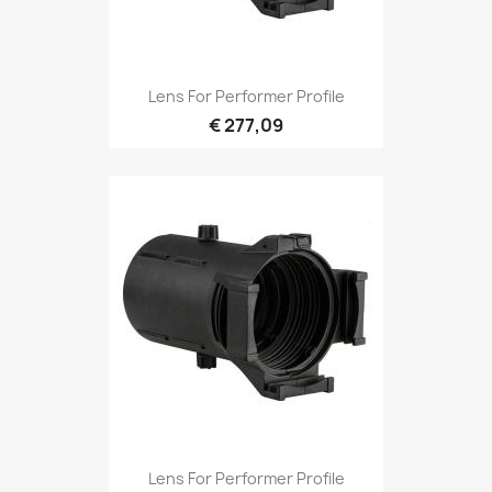
Snel bekijken

Lens For Performer Profile
€ 277,09
Snel bekijken

Lens For Performer Profile