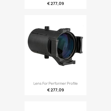
€ 277,09
Snel bekijken

Lens For Performer Profile
€ 277,09