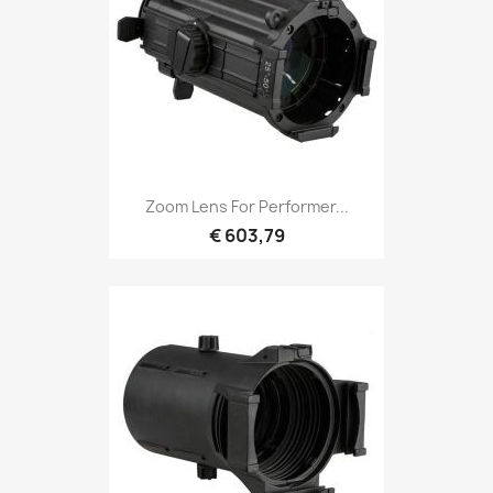
Snel bekijken

Zoom Lens For Performer...
€ 603,79