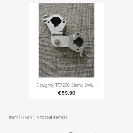
Snel bekijken

Doughty T57250 Clamp SWL...
€ 59,90
Item 1-1 van 1 in totaal item(s)