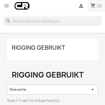
shopping_cart


(0)
search
RIGGING GEBRUIKT
RIGGING GEBRUIKT

Relevantie
Item 1-1 van 1 in totaal item(s)