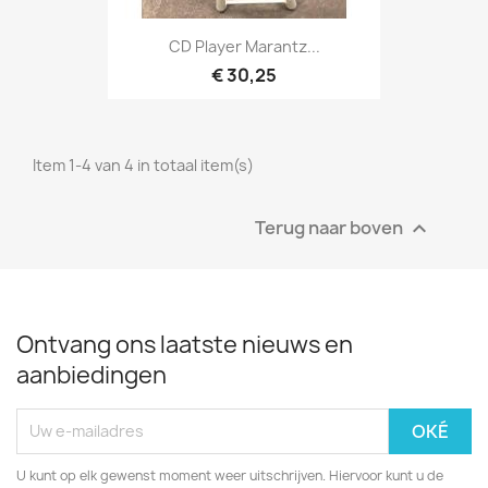
Snel bekijken

CD Player Marantz...
€ 30,25
Item 1-4 van 4 in totaal item(s)
Terug naar boven

Ontvang ons laatste nieuws en
aanbiedingen
U kunt op elk gewenst moment weer uitschrijven. Hiervoor kunt u de