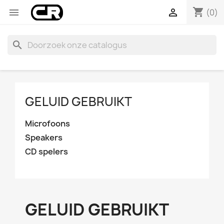
shopping_cart


(0)
search
GELUID GEBRUIKT
Microfoons
Speakers
CD spelers
GELUID GEBRUIKT