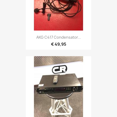
Snel bekijken

AKG C417 Condensator...
€ 49,95