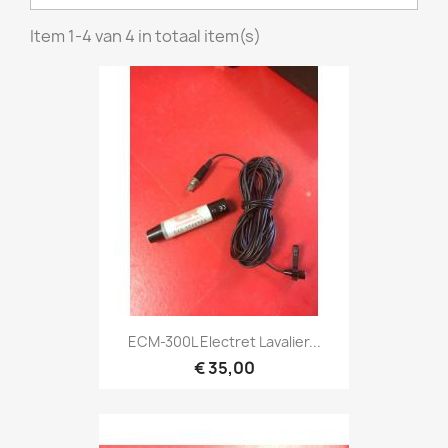
Item 1-4 van 4 in totaal item(s)
Snel bekijken

ECM-300L Electret Lavalier...
€ 35,00