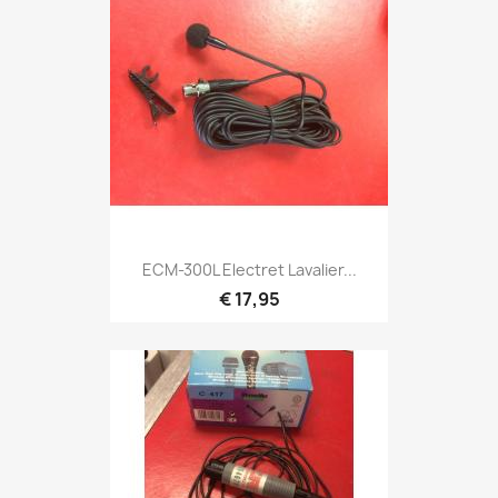
Snel bekijken

ECM-300L Electret Lavalier...
€ 17,95