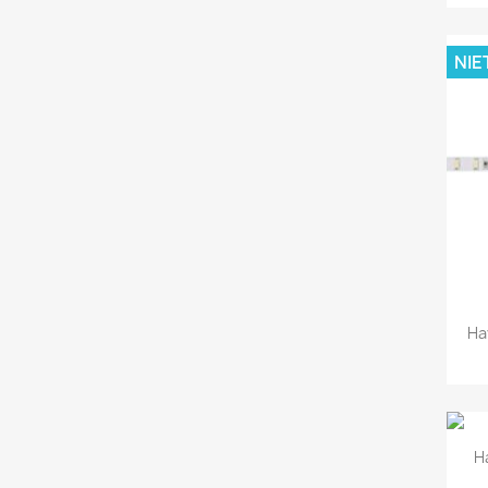
NIE
Ha
H