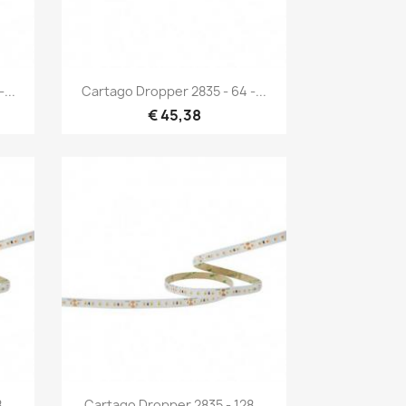
Snel bekijken

...
Cartago Dropper 2835 - 64 -...
€ 45,38
Snel bekijken

...
Cartago Dropper 2835 - 128...