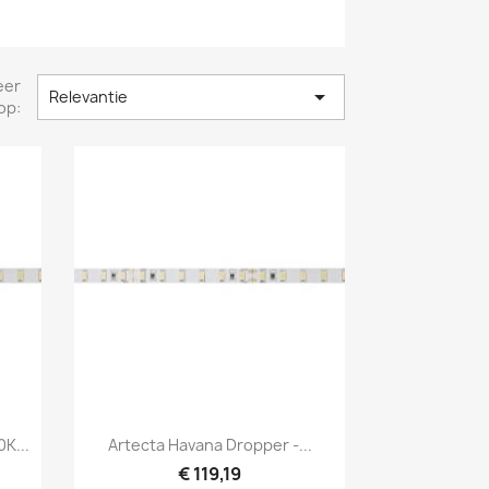
eer

Relevantie
op:
Snel bekijken

K...
Artecta Havana Dropper -...
€ 119,19