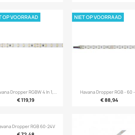
T OP VOORRAAD
NIET OP VOORRAAD
Snel bekijken
Snel bekijken


vana Dropper RGBW 4 In 1,...
Havana Dropper RGB - 60 -.
€ 119,19
€ 88,94
Snel bekijken

avana Dropper RGB 60-24V
€ 72,48