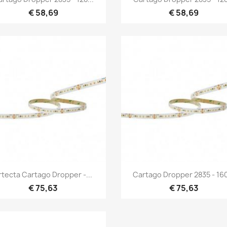
€ 58,69
€ 58,69
Snel bekijken
Snel bekijken


rtecta Cartago Dropper -...
Cartago Dropper 2835 - 160
€ 75,63
€ 75,63