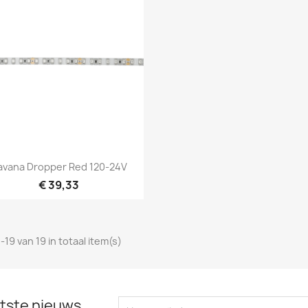
Snel bekijken

avana Dropper Red 120-24V
€ 39,33
-19 van 19 in totaal item(s)
tste nieuws