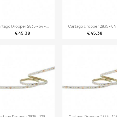
Snel bekijken
Snel bekijken


rtago Dropper 2835 - 64 -...
Cartago Dropper 2835 - 64 -
€ 45,38
€ 45,38
Snel bekijken
Snel bekijken


rtago Dropper 2835 - 128...
Cartago Dropper 2835 - 128