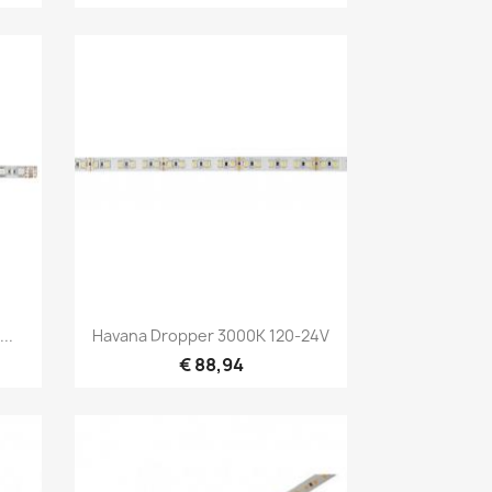
Snel bekijken

..
Havana Dropper 3000K 120-24V
€ 88,94