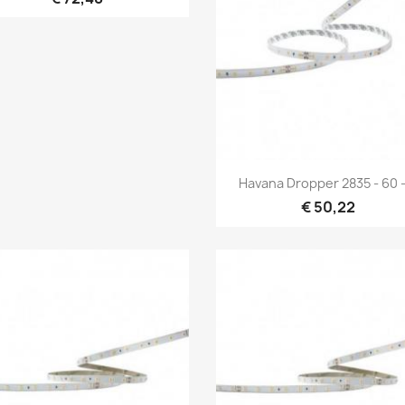
Snel bekijken

Havana Dropper 2835 - 60 -.
€ 50,22