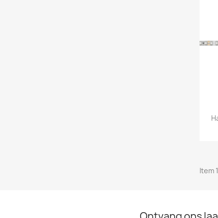
H
Item 1
Ontvang ons laa