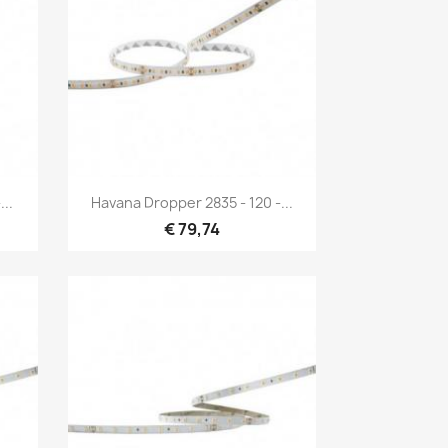
Snel bekijken

..
Havana Dropper 2835 - 120 -...
€ 79,74