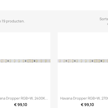
Sort
jn 19 producten.
Snel bekijken
Snel bekijken


ana Dropper RGB+W, 2400K...
Havana Dropper RGB+W, 2700
€ 99,10
€ 99,10