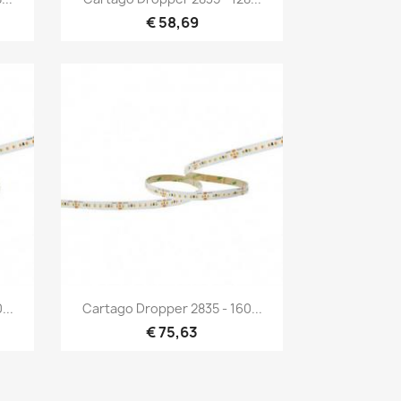
€ 58,69
Snel bekijken

...
Cartago Dropper 2835 - 160...
€ 75,63