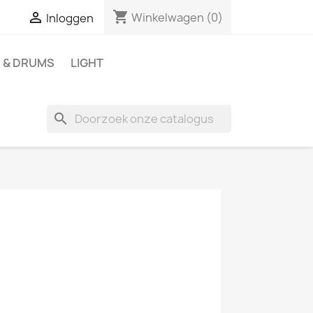
shopping_cart

Winkelwagen
(0)
Inloggen
 & DRUMS
LIGHT
search