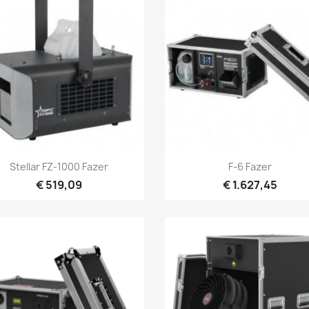
Snel bekijken
Snel bekijken


Stellar FZ-1000 Fazer
F-6 Fazer
€ 519,09
€ 1.627,45