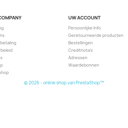
COMPANY
UW ACCOUNT
ng
Persoonlijke Info
ons
Geretourneerde producten
 betaling
Bestellingen
beleid
Creditnota's
ns
Adressen
ap
Waardebonnen
lshop
© 2026 - online shop van PrestaShop™