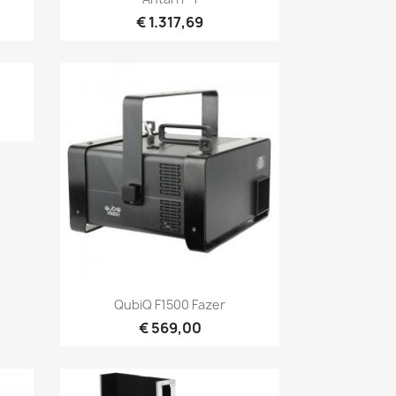
€ 1.317,69
Snel bekijken

QubiQ F1500 Fazer
€ 569,00