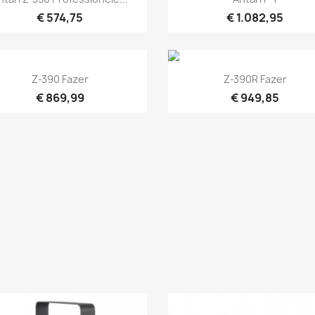
€ 574,75
€ 1.082,95
Snel bekijken
Snel bekijken


Z-390 Fazer
Z-390R Fazer
€ 869,99
€ 949,85