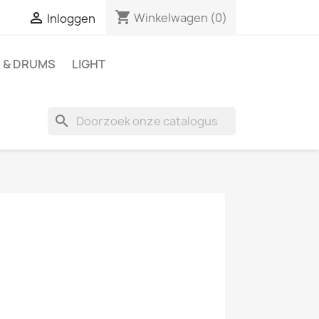
shopping_cart

Winkelwagen
(0)
Inloggen
 & DRUMS
LIGHT
search