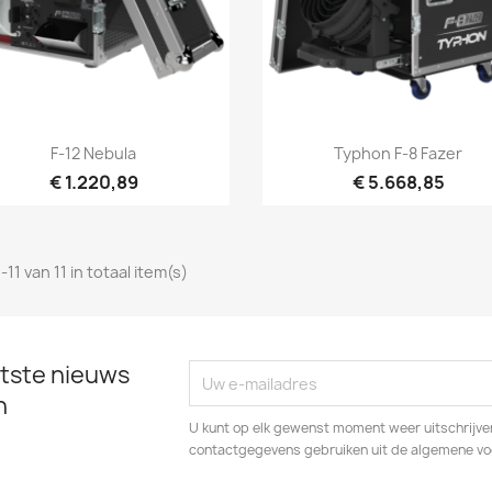
Snel bekijken
Snel bekijken


F-12 Nebula
Typhon F-8 Fazer
€ 1.220,89
€ 5.668,85
-11 van 11 in totaal item(s)
tste nieuws
n
U kunt op elk gewenst moment weer uitschrijven
contactgegevens gebruiken uit de algemene v