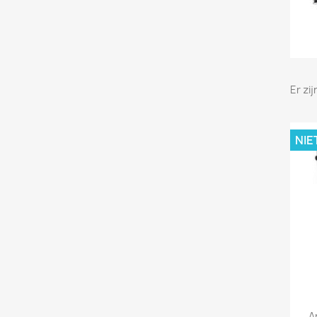
Er zi
NIE
A