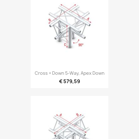
Snel bekijken

Cross + Down 5-Way, Apex Down
€ 579,59