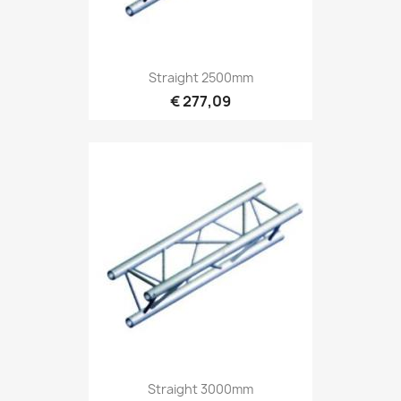
Snel bekijken

Straight 2500mm
€ 277,09
Snel bekijken

Straight 3000mm