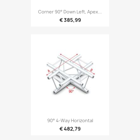
Snel bekijken

Corner 90° Down Left, Apex...
€ 385,99
Snel bekijken

90° 4-Way Horizontal
€ 482,79