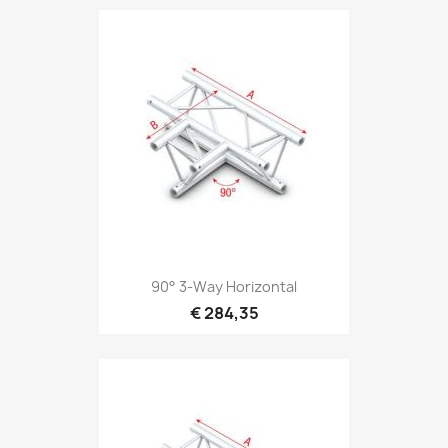
Snel bekijken

90° 3-Way Horizontal
€ 284,35