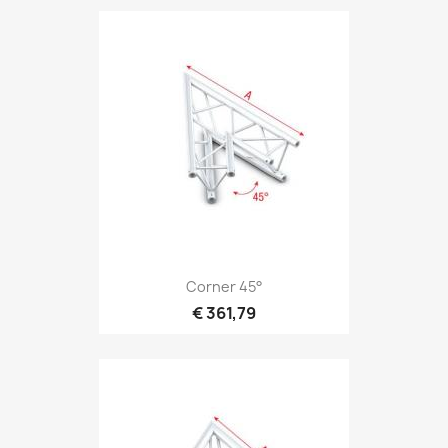
Snel bekijken

Corner 45°
€ 361,79