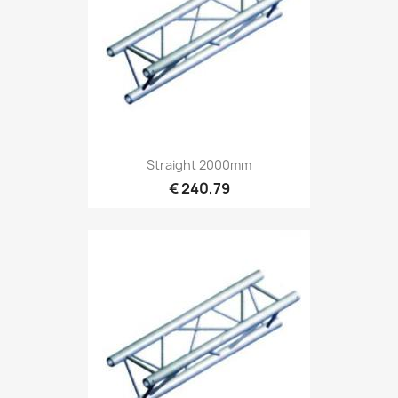
Snel bekijken

Straight 2000mm
€ 240,79