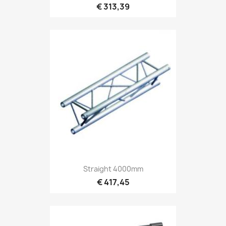
€ 313,39
Snel bekijken

Straight 4000mm
€ 417,45