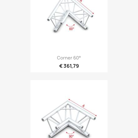
Snel bekijken

Corner 60°
€ 361,79