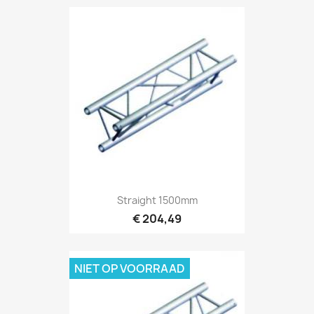
Snel bekijken

Straight 1500mm
€ 204,49
NIET OP VOORRAAD