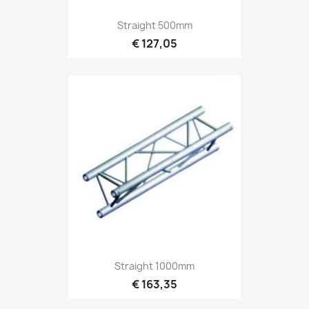
Snel bekijken

Straight 500mm
€ 127,05
Snel bekijken

Straight 1000mm
€ 163,35