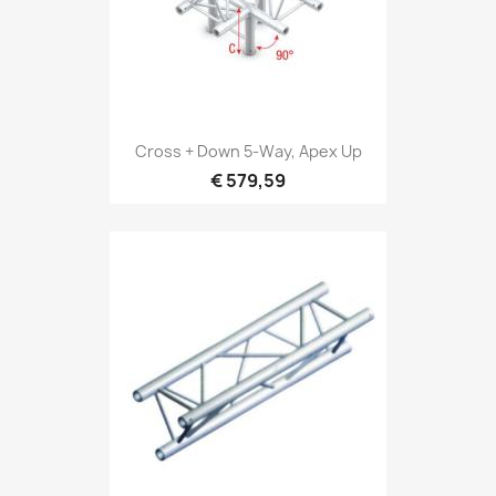
Snel bekijken

Cross + Down 5-Way, Apex Up
€ 579,59