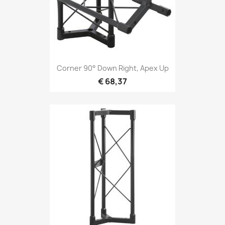
Snel bekijken

Corner 90° Down Right, Apex Up
€ 68,37