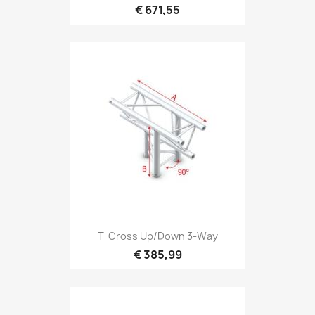
€ 671,55
Snel bekijken

T-Cross Up/down 3-Way
€ 385,99