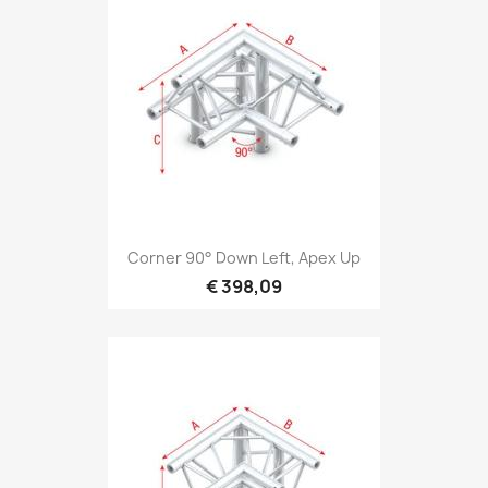
Snel bekijken

Corner 90° Down Left, Apex Up
€ 398,09