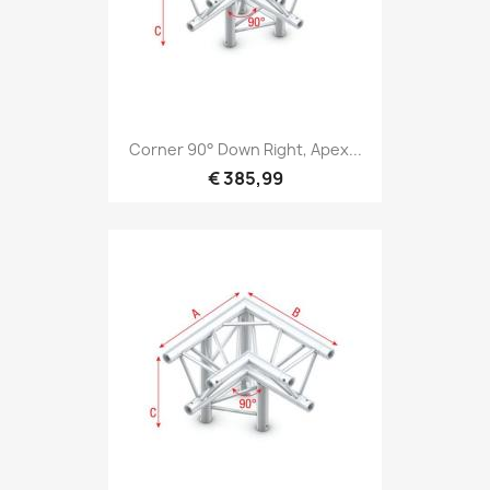
Snel bekijken

Corner 90° Down Right, Apex...
€ 385,99