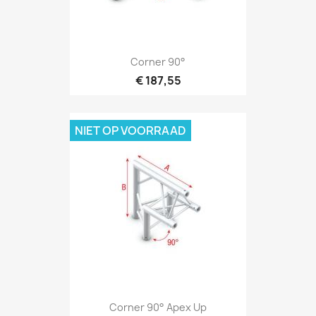
Snel bekijken

Corner 90°
€ 187,55
NIET OP VOORRAAD
Snel bekijken

Corner 90° Apex Up