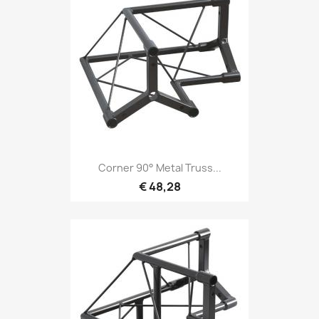
Snel bekijken

Corner 90° Metal Truss...
€ 48,28