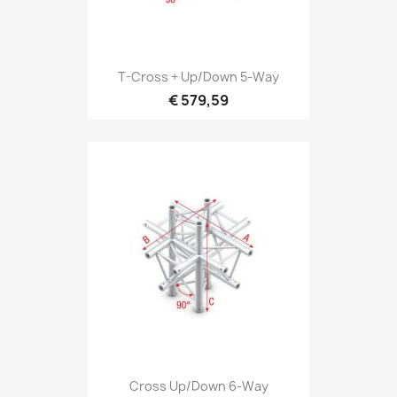
Snel bekijken

T-Cross + Up/down 5-Way
€ 579,59
Snel bekijken

Cross Up/down 6-Way