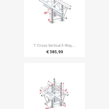
Snel bekijken

T-Cross Vertical 3-Way,...
€ 385,99