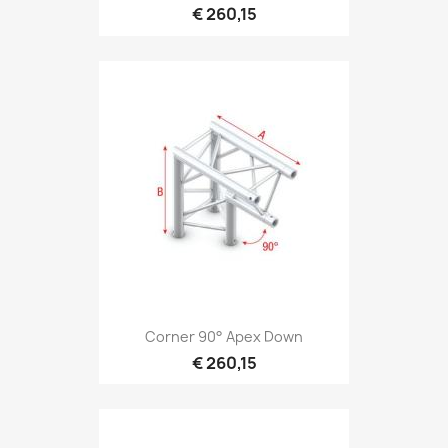
€ 260,15
Snel bekijken

Corner 90° Apex Down
€ 260,15