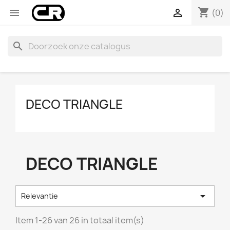
shopping_cart


(0)
search
DECO TRIANGLE
DECO TRIANGLE

Relevantie
Item 1-26 van 26 in totaal item(s)