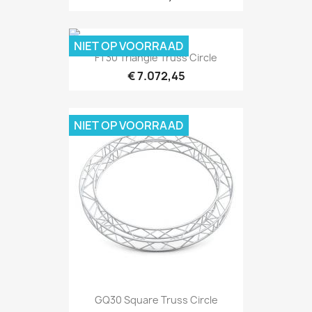
NIET OP VOORRAAD
Snel bekijken

FT30 Triangle Truss Circle
€ 7.072,45
NIET OP VOORRAAD
Snel bekijken

GQ30 Square Truss Circle