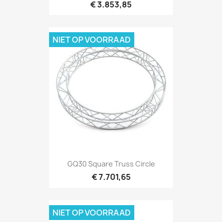
€ 3.853,85
NIET OP VOORRAAD
Snel bekijken

GQ30 Square Truss Circle
€ 7.701,65
NIET OP VOORRAAD