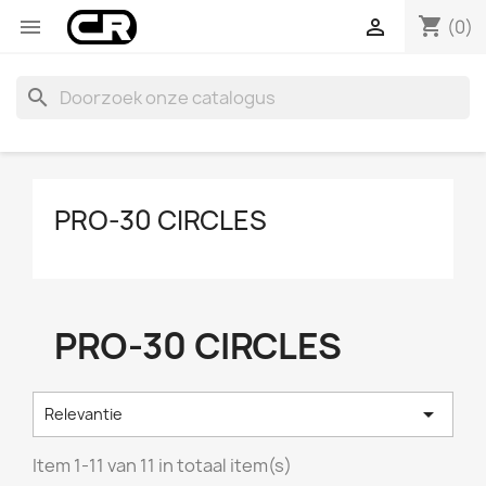
shopping_cart


(0)
search
PRO-30 CIRCLES
PRO-30 CIRCLES

Relevantie
Item 1-11 van 11 in totaal item(s)