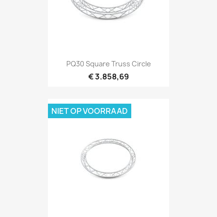
Snel bekijken

PQ30 Square Truss Circle
€ 3.858,69
NIET OP VOORRAAD