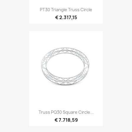
Snel bekijken

PT30 Triangle Truss Circle
€ 2.317,15
Snel bekijken

Truss PQ30 Square Circle...
€ 7.718,59