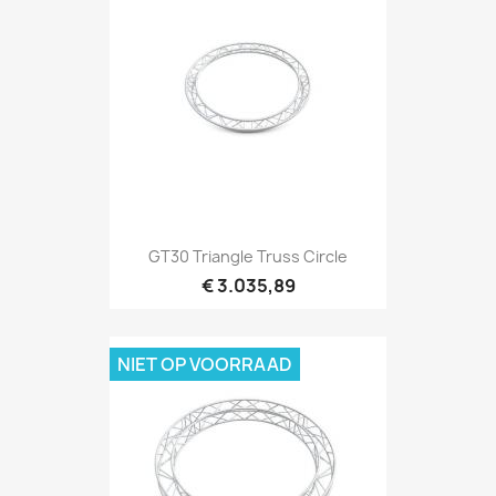
Snel bekijken

GT30 Triangle Truss Circle
€ 3.035,89
NIET OP VOORRAAD