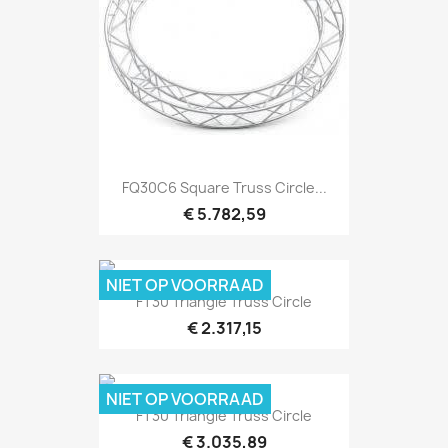
Snel bekijken

FQ30C6 Square Truss Circle...
€ 5.782,59
NIET OP VOORRAAD
Snel bekijken

FT30 Triangle Truss Circle
€ 2.317,15
NIET OP VOORRAAD
Snel bekijken

FT30 Triangle Truss Circle
€ 3.035,89