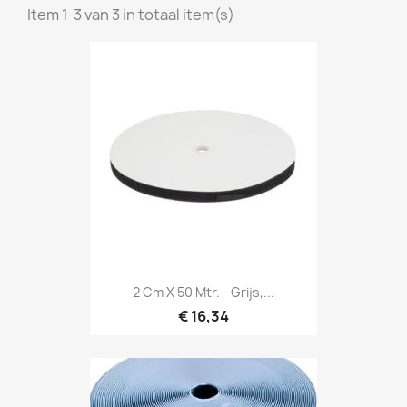
Item 1-3 van 3 in totaal item(s)
Snel bekijken

2 Cm X 50 Mtr. - Grijs,...
€ 16,34