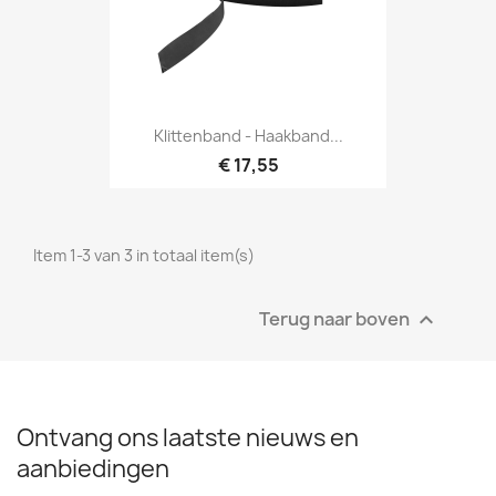
Snel bekijken

Klittenband - Haakband...
€ 17,55
Item 1-3 van 3 in totaal item(s)
Terug naar boven

Ontvang ons laatste nieuws en
aanbiedingen