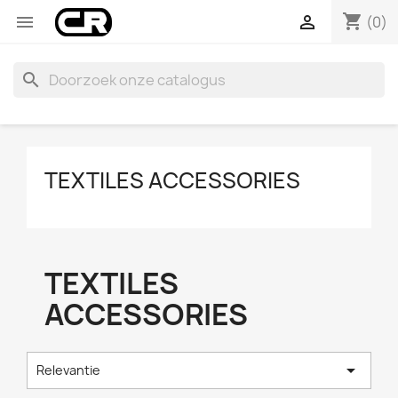
shopping_cart


(0)
search
TEXTILES ACCESSORIES
TEXTILES
ACCESSORIES

Relevantie