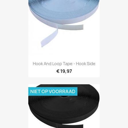
Snel bekijken

Hook And Loop Tape - Hook Side
€ 19,97
NIET OP VOORRAAD