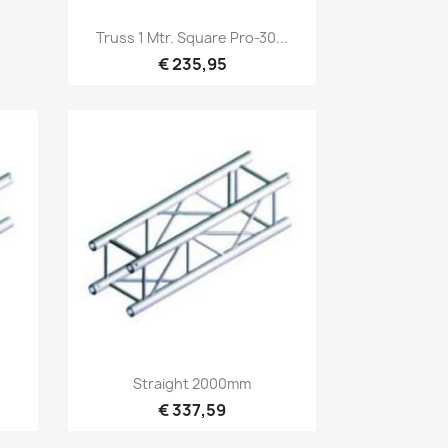
Snel bekijken

Truss 1 Mtr. Square Pro-30...
€ 235,95
Snel bekijken

Straight 2000mm
€ 337,59