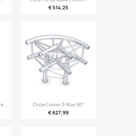
€ 514,25
Snel bekijken

e...
Circle Corner 3-Way 90°
€ 627,99