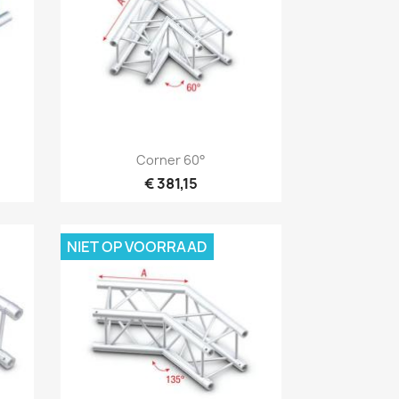
Snel bekijken

Corner 60°
€ 381,15
NIET OP VOORRAAD