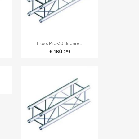
Snel bekijken

Truss Pro-30 Square...
€ 180,29