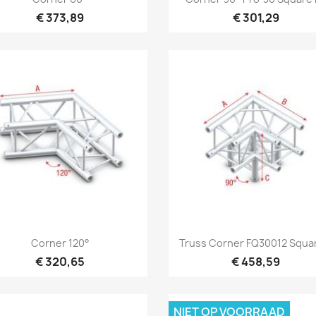
€ 373,89
€ 301,29
Snel bekijken
Snel bekijken


Corner 120°
Truss Corner FQ30012 Squar
€ 320,65
€ 458,59
NIET OP VOORRAAD