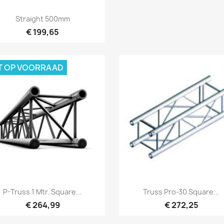
Snel bekijken

Straight 500mm
€ 199,65
T OP VOORRAAD
Snel bekijken
Snel bekijken


P-Truss 1 Mtr. Square...
Truss Pro-30 Square...
€ 264,99
€ 272,25