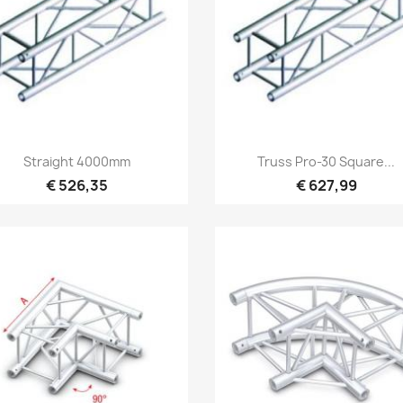
Snel bekijken
Snel bekijken


Straight 4000mm
Truss Pro-30 Square...
€ 526,35
€ 627,99