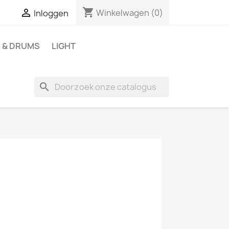
shopping_cart

Winkelwagen
(0)
Inloggen
 & DRUMS
LIGHT
search