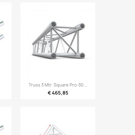
Snel bekijken

Truss 3 Mtr. Square Pro-30...
€ 465,85