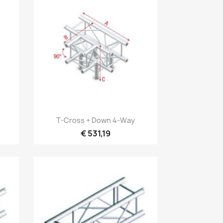
Snel bekijken

T-Cross + Down 4-Way
€ 531,19