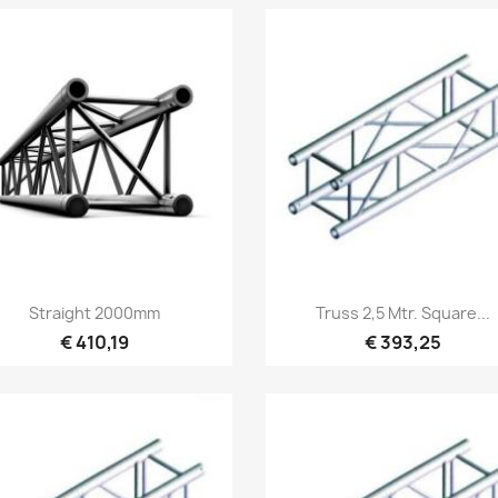
Snel bekijken
Snel bekijken


Straight 2000mm
Truss 2,5 Mtr. Square...
€ 410,19
€ 393,25