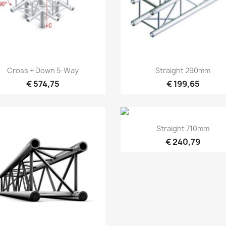
Snel bekijken
Snel bekijken


Cross + Down 5-Way
Straight 290mm
€ 574,75
€ 199,65
Snel bekijken

Straight 710mm
€ 240,79