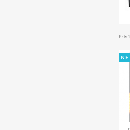
Er is 
NIE
D