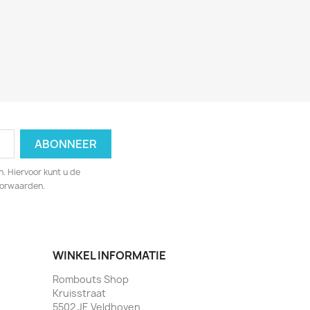
. Hiervoor kunt u de
oorwaarden.
WINKEL INFORMATIE
Rombouts Shop
Kruisstraat
5502 JE Veldhoven