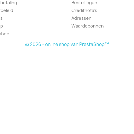
 betaling
Bestellingen
beleid
Creditnota's
ns
Adressen
ap
Waardebonnen
lshop
© 2026 - online shop van PrestaShop™