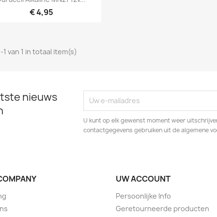
€ 4,95
-1 van 1 in totaal item(s)
tste nieuws
n
U kunt op elk gewenst moment weer uitschrijven
contactgegevens gebruiken uit de algemene v
COMPANY
UW ACCOUNT
ng
Persoonlijke Info
ons
Geretourneerde producten