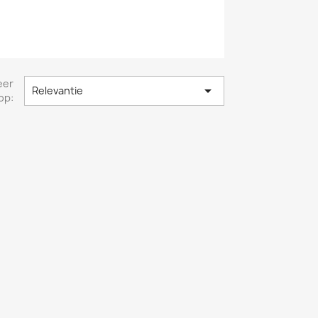
eer

Relevantie
op: