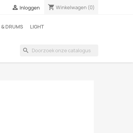
shopping_cart

Winkelwagen
(0)
Inloggen
 & DRUMS
LIGHT
search