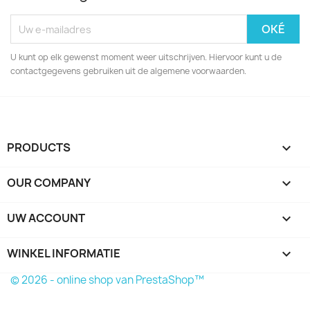
U kunt op elk gewenst moment weer uitschrijven. Hiervoor kunt u de
contactgegevens gebruiken uit de algemene voorwaarden.
PRODUCTS

OUR COMPANY

UW ACCOUNT

WINKEL INFORMATIE
keyboard_arrow_down
© 2026 - online shop van PrestaShop™