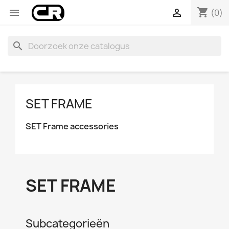
shopping_cart


(0)
search
SET FRAME
SET Frame accessories
SET FRAME
Subcategorieën