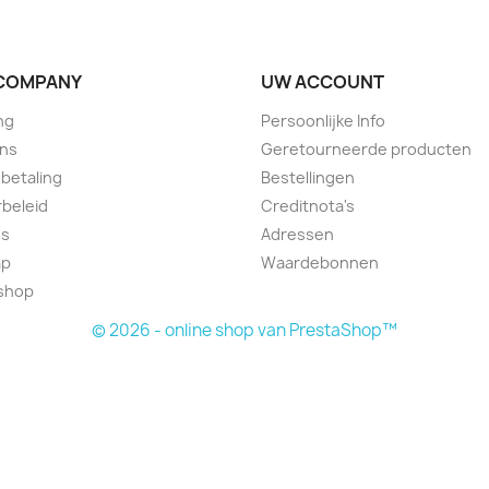
COMPANY
UW ACCOUNT
ng
Persoonlijke Info
ons
Geretourneerde producten
 betaling
Bestellingen
beleid
Creditnota's
ns
Adressen
ap
Waardebonnen
lshop
© 2026 - online shop van PrestaShop™