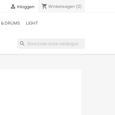
shopping_cart

Winkelwagen
(0)
Inloggen
 & DRUMS
LIGHT
search